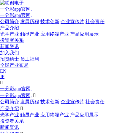
一分彩app官网,
一分彩app官网,
公司简介
发展历程
技术创新
企业宣传片
社会责任
产品介绍
光学产业
触显产业
应用终端产业
产品应用展示
投资者关系
新闻资讯
加入我们
招贤纳士
员工福利
全球产业布局
EN
JP

一分彩app官网,
一分彩app官网,

公司简介
发展历程
技术创新
企业宣传片
社会责任
产品介绍

光学产业
触显产业
应用终端产业
产品应用展示
投资者关系
新闻资讯